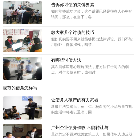
告诉你讨债的关键要素
如何能够成功讨债，这个话题已经是很多人心中的
诘问，那么，在当下，各..
教大家几个讨债的技巧
假如真实要不回来就能够提出法律诉讼。我们不能
用恫吓，肉体摧残，幽禁..
有哪些讨债方法
其次能够应用心理施压法，想方法打击对方的弱
点。对付欠债者时，成都讨..
规范的借条怎样写
让债务人破产的有力武器
新破产法实施后，黄世仁、杨白劳的小品故事在现
实生活中将难以重演，因..
广州企业债务催收 不能转让与..
且该约定不得对抗善意第三人，如果债权人违反双